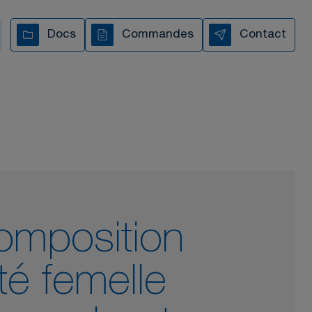
Docs
Commandes
Contact
s vous accompagnons à
chaque étape
TOUTES NOS VIDÉOS
omposition
eté femelle