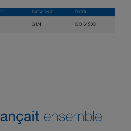
AGE
TARAUDAGE
PROFIL
G1/4
ISO 6150C
ançait
ensemble