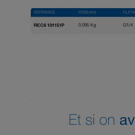
RÉFÉRENCE
POIDS (KG)
FILET
0.095 Kg
G1/4
REC6 101151P
Et si on
av