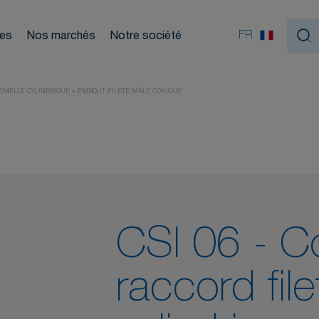
ouleurs
FR
ces
Nos marchés
Notre société
Nou
tiques
 FEMELLE CYLINDRIQUE + EMBOUT FILETÉ MÂLE CONIQUE
CSI 06 - C
raccord fil