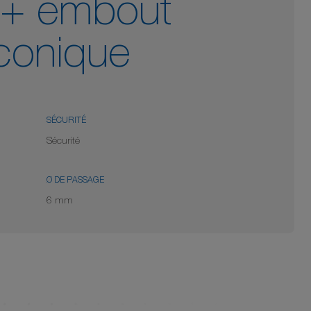
e + embout
 conique
SÉCURITÉ
Sécurité
Ø DE PASSAGE
6 mm