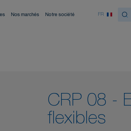
Nou
ouleurs
FR
ces
Nos marchés
Notre société
tiques
CRP 08 - 
flexibles