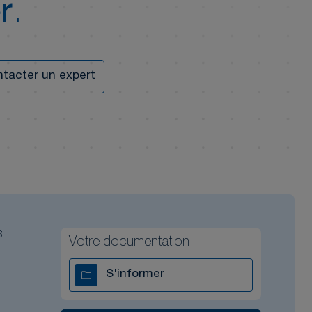
r
.
tacter un expert
s
Votre documentation
S'informer