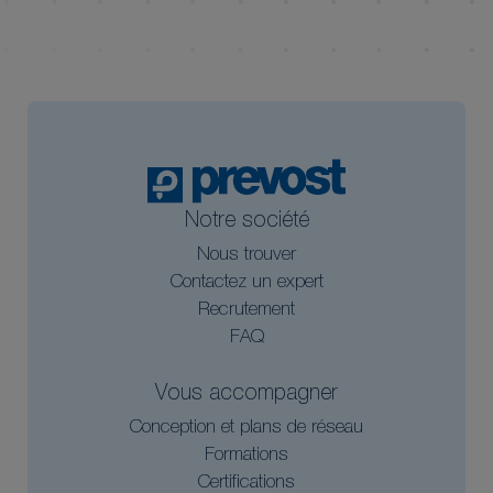
RPC MG1403
37.2
29.8
RPC MG1602
41.5
30.8
RPC MG1603
39
30.8
Notre société
Nous trouver
Contactez un expert
Recrutement
FAQ
Vous accompagner
Conception et plans de réseau
Formations
Certifications