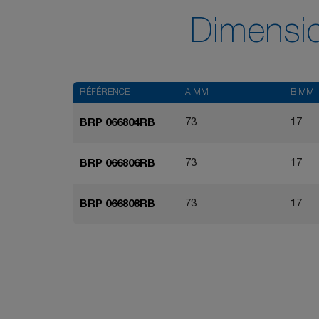
Dimensi
RÉFÉRENCE
A MM
B MM
73
17
BRP 066804RB
73
17
BRP 066806RB
73
17
BRP 066808RB