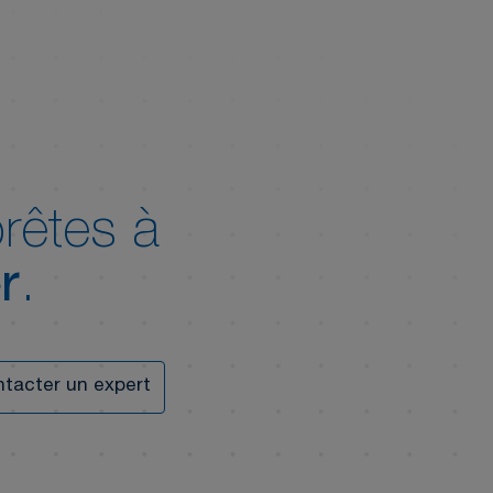
rêtes à
r
.
tacter un expert