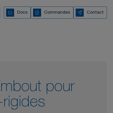
s vous accompagnons à
Docs
Commandes
Contact
chaque étape
TOUTES NOS VIDÉOS
Embout pour
rigides