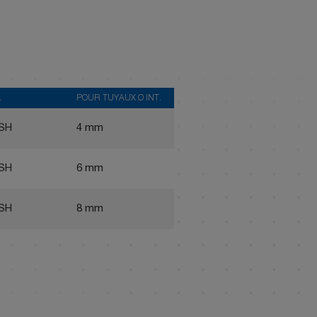
L
POUR TUYAUX Ø INT.
ISH
4 mm
ISH
6 mm
ISH
8 mm