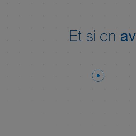
Et si on
av