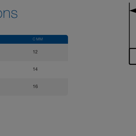
ons
C MM
12
14
16