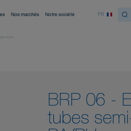
Nou
ouleurs
FR
ces
Nos marchés
Notre société
tiques
DES PA/PU
BRP 06 - 
tubes semi-