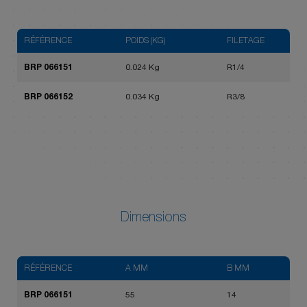
RÉFÉRENCE
POIDS (KG)
FILETAGE
BRP 066151
0.024 Kg
R1/4
BRP 066152
0.034 Kg
R3/8
Dimensions
RÉFÉRENCE
A MM
B MM
BRP 066151
55
14