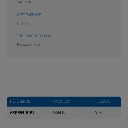
Sécurité
Ø DE PASSAGE
6 mm
TYPE D'OBTURATION
Passage libre
RÉFÉRENCE
POIDS (KG)
FILETAGE
ARP 066151P3
0,066 Kg
R1/4