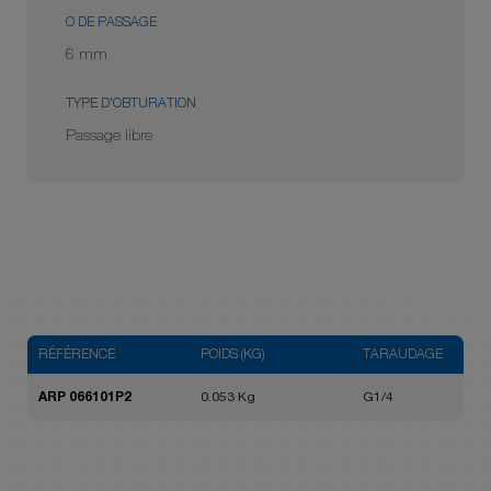
Ø DE PASSAGE
6 mm
TYPE D'OBTURATION
Passage libre
RÉFÉRENCE
POIDS (KG)
TARAUDAGE
ARP 066101P2
0.053 Kg
G1/4