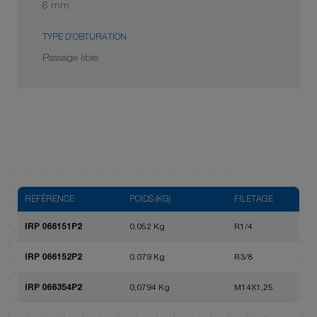
6 mm
TYPE D'OBTURATION
Passage libre
RÉFÉRENCE
POIDS (KG)
FILETAGE
IRP 066151P2
0.052 Kg
R1/4
IRP 066152P2
0.079 Kg
R3/8
IRP 066354P2
0,0794 Kg
M14X1,25