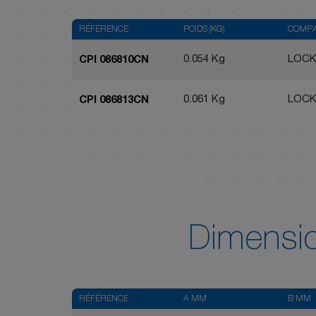
RÉFÉRENCE
POIDS (KG)
COMPA
0.054 Kg
LOCK
CPI 086810CN
0.061 Kg
LOCK
CPI 086813CN
Dimensi
RÉFÉRENCE
A MM
B MM