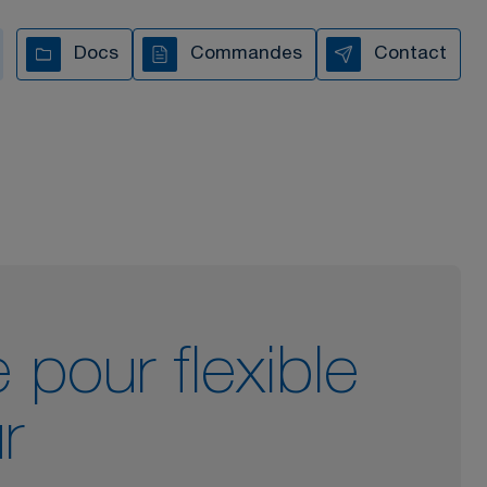
s vous accompagnons à
Docs
Commandes
Contact
chaque étape
TOUTES NOS VIDÉOS
 pour flexible
r