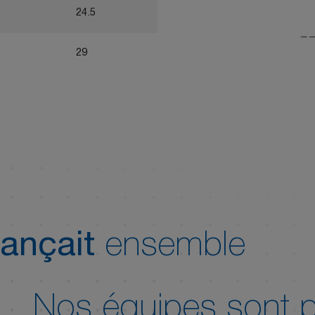
24.5
16.4
19.4
29
16.4
23.4
ançait
ensemble
Nos équipes sont p