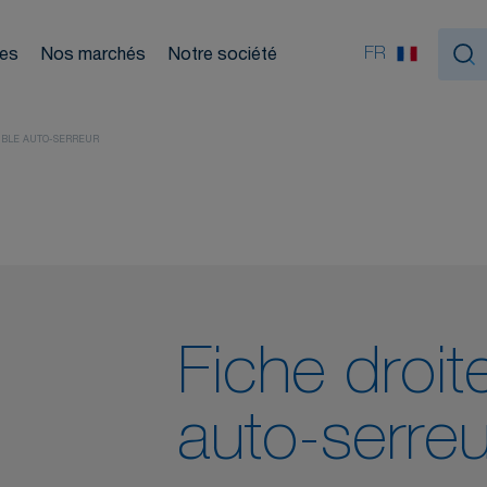
Nou
ouleurs
FR
ces
Nos marchés
Notre société
tiques
IBLE AUTO-SERREUR
Fiche droite
auto-serreu