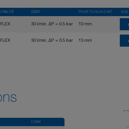
TIBILITÉ
DÉBIT
POUR TUYAUX Ø INT.
VUE
FLEX
30 l/min, ΔP = 0.5 bar
10 mm
FLEX
30 l/min, ΔP = 0.5 bar
13 mm
ons
C MM
D MM
E MM