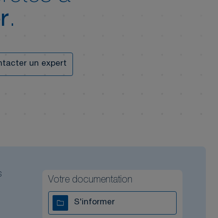
r
.
tacter un expert
s
Votre documentation
S'informer