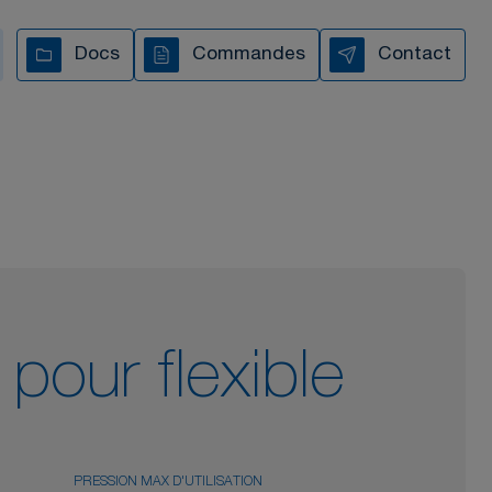
s vous accompagnons à
Docs
Commandes
Contact
chaque étape
TOUTES NOS VIDÉOS
pour flexible
PRESSION MAX D'UTILISATION