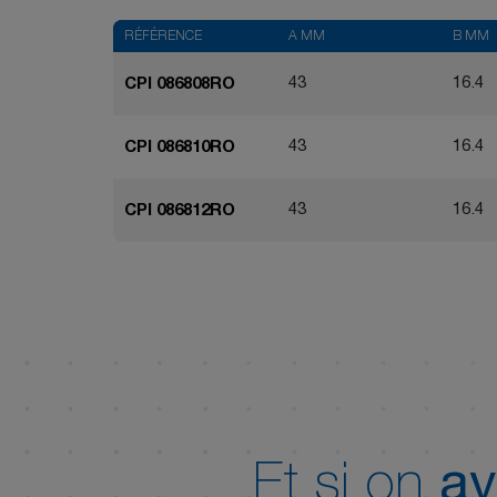
RÉFÉRENCE
A MM
B MM
43
16.4
CPI 086808RO
43
16.4
CPI 086810RO
43
16.4
CPI 086812RO
Et si on
av