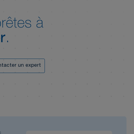
rêtes à
r
.
tacter un expert
s