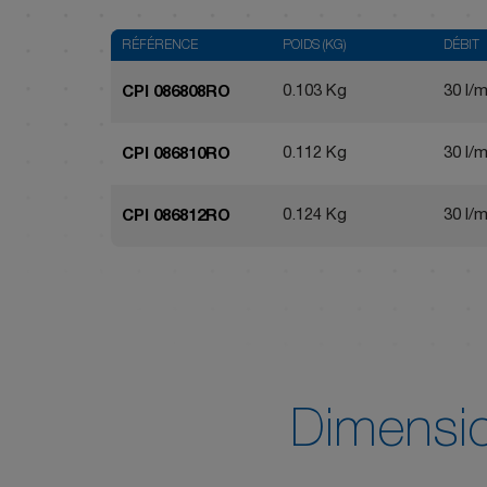
RÉFÉRENCE
POIDS (KG)
DÉBIT
0.103 Kg
30 l/m
CPI 086808RO
0.112 Kg
30 l/m
CPI 086810RO
0.124 Kg
30 l/m
CPI 086812RO
Dimensi