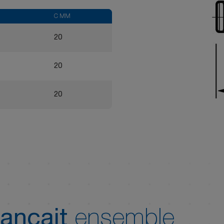
C MM
D MM
E MM
20
44
20.8
20
44
20.8
20
49
20.8
ançait
ensemble