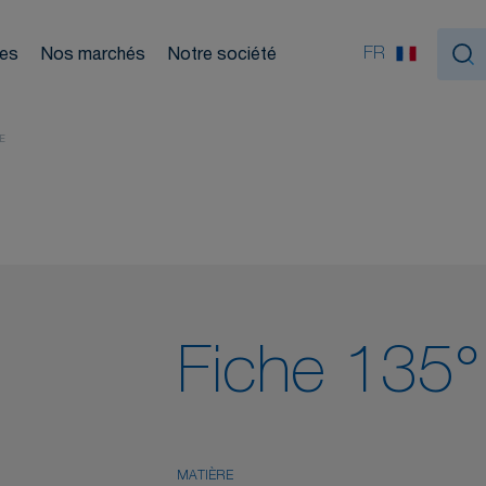
Nou
ouleurs
FR
ces
Nos marchés
Notre société
tiques
E
Fiche 135° 
MATIÈRE