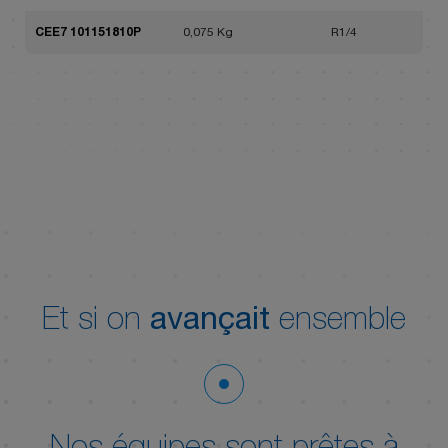
CEE7 101151810P
0,075 Kg
R1/4
Et si on
avançait
ensemble