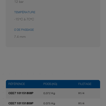
12 bar
TEMPÉRATURE
-15°C à 70°C
Ø DE PASSAGE
7.4 mm
RÉFÉRENCE
POIDS (KG)
FILETAGE
CEE7 101151808P
0,072 Kg
R1/4
CEE7 101151809P
0.075 Kg
R1/4