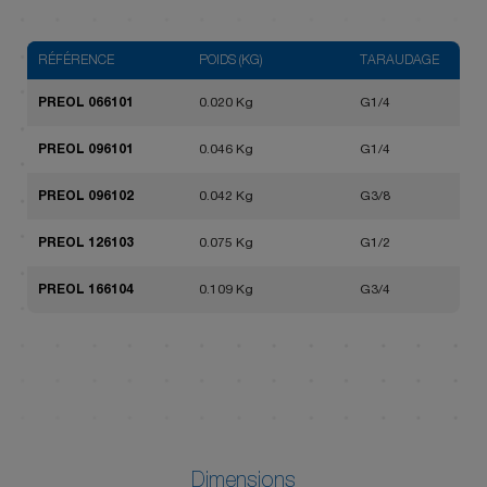
RÉFÉRENCE
POIDS (KG)
TARAUDAGE
PREOL 066101
0.020 Kg
G1/4
PREOL 096101
0.046 Kg
G1/4
PREOL 096102
0.042 Kg
G3/8
PREOL 126103
0.075 Kg
G1/2
PREOL 166104
0.109 Kg
G3/4
Dimensions