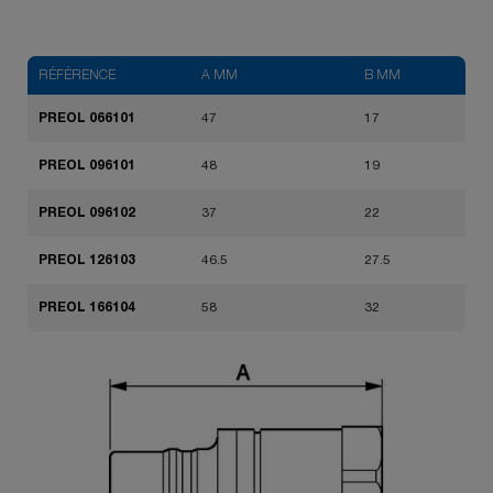
RÉFÉRENCE
A MM
B MM
PREOL 066101
47
17
PREOL 096101
48
19
PREOL 096102
37
22
PREOL 126103
46.5
27.5
PREOL 166104
58
32