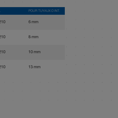
L
POUR TUYAUX Ø INT.
210
6 mm
210
8 mm
210
10 mm
210
13 mm