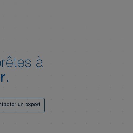
rêtes à
r
.
tacter un expert