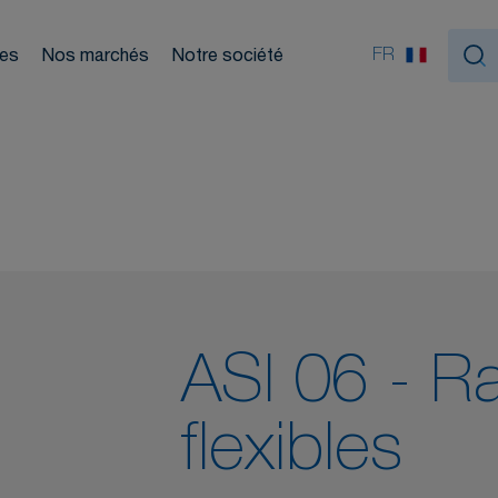
ouleurs
FR
ces
Nos marchés
Notre société
Nou
tiques
ASI 06 - R
flexibles