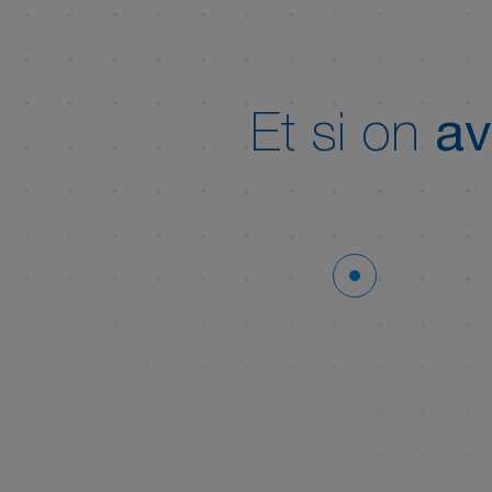
Et si on
av